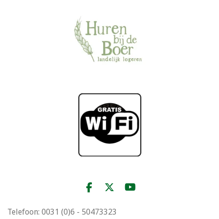
F
X
Y
a
o
c
u
Telefoon: 0031 (0)6 - 50473323