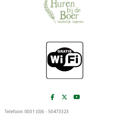
F
X
Y
a
o
c
u
Telefoon: 0031 (0)6 - 50473323
e
T
b
u
o
b