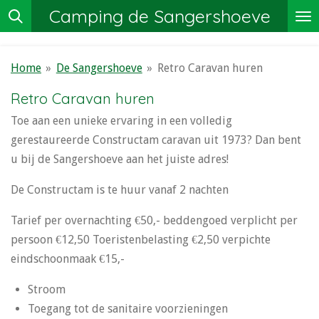
Camping de Sangershoeve
Ga
direct
naar
Home
»
De Sangershoeve
»
Retro Caravan huren
de
hoofdinhoud
Retro Caravan huren
Toe aan een unieke ervaring in een volledig
gerestaureerde Constructam caravan uit 1973? Dan bent
u bij de Sangershoeve aan het juiste adres!
De Constructam is te huur vanaf 2 nachten
Tarief per overnachting €50,- beddengoed verplicht per
persoon €12,50 Toeristenbelasting €2,50 verpichte
eindschoonmaak €15,-
Stroom
Toegang tot de sanitaire voorzieningen