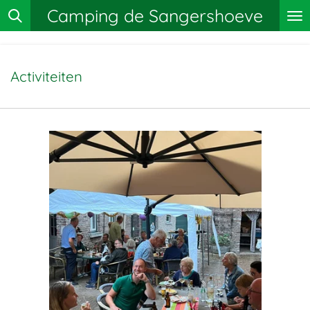
Camping de Sangershoeve
Ga
direct
naar
de
Activiteiten
hoofdinhoud