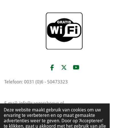
F
X
Y
a
o
c
u
Telefoon: 0031 (0)6 - 50473323
e
T
b
u
o
b
o
e
E-mail: info@sangershoeve.nl
k
Deze website maakt gebruik van cookies om uw
ervaring te verbeteren en op maat gemaakte
advertenties weer te geven. Door op ‘Accepteren’
Prior Gielenstraat 4, 6109 AB Ohé en Laak
te klikken, gaat u akkoord met het gebruik van alle